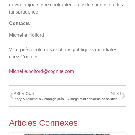
devra toujours être confrontée au texte source, qui fera
jurisprudence.
Contacts
Michelle Holford
Vice-présidente des relations publiques mondiales
chez Cognite
Michelle.holford@cognite.com
PREVIOUS
NEXT
L’Indy Autonomous Challenge présenté par Bridgestone revient au Goodwood Festival of Speed en juillet 2024
ChargePoint consolide sa solution de gestion de bornes de recharge pour véhicules électriques be.ENERGISED
Articles Connexes