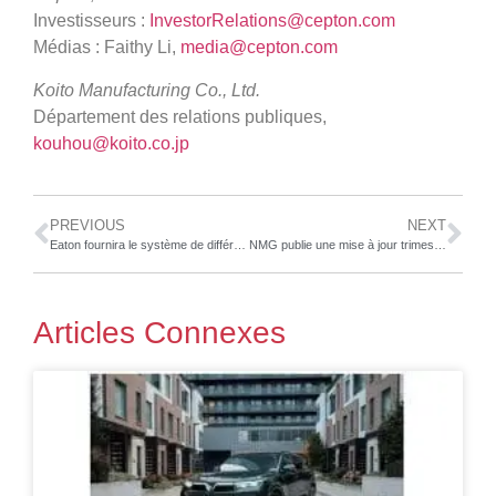
Investisseurs :
InvestorRelations@cepton.com
Médias : Faithy Li,
media@cepton.com
Koito Manufacturing Co., Ltd.
Département des relations publiques,
kouhou@koito.co.jp
PREVIOUS
NEXT
Eaton fournira le système de différentiel innovant ELocker à un grand constructeur de véhicules électrifiés
NMG publie une mise à jour trimestrielle, présente les faits saillants de son Rapport ESG 2023 et annonce son assemblée générale annuelle des actionnaires
Articles Connexes