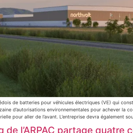
dois de batteries pour véhicules électriques (VE) qui constr
uzaine d’autorisations environnementales pour achever la con
térielle pour aller de l’avant. L’entreprise devra également s
g de l’ARPAC partage quatre 