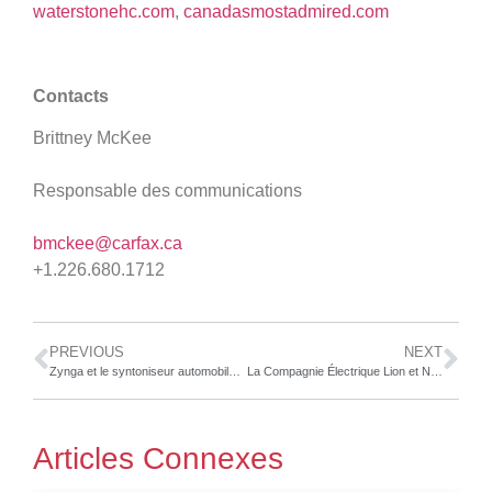
waterstonehc.com
,
canadasmostadmired.com
Contacts
Brittney McKee
Responsable des communications
bmckee@carfax.ca
+1.226.680.1712
PREVIOUS
NEXT
Zynga et le syntoniseur automobile Liberty Walk lancent un concours de design unique en son genre pour la nouvelle fonctionnalité Elite Tuners deCSR Racing 2
La Compagnie Électrique Lion et Northern Genesis Acquisition Corp. annoncent une fusion et un financement concurrent de 200 M$; inscription prévue à la NYSE de la société issue du regroupement
Articles Connexes