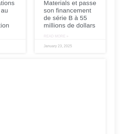
tions
Materials et passe
 au
son financement
de série B à 55
tion
millions de dollars
READ MORE »
January 23, 2025