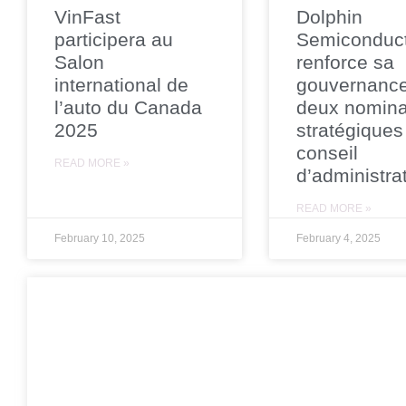
VinFast
Dolphin
participera au
Semiconduc
Salon
renforce sa
international de
gouvernanc
l’auto du Canada
deux nomina
2025
stratégiques
conseil
READ MORE »
d’administra
READ MORE »
February 10, 2025
February 4, 2025