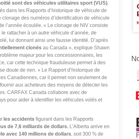
tié sont des véhicules utilitaires sport (VUS)
.
s dans les Rapports d’historique de véhicule de
lonage des numéros d’identification de véhicule
de l’année écoulée. « Le clonage de NIV consiste
à le rattacher à un autre véhicule d’année, de
lé, lui donnant ainsi une fausse identité. D’après
ntiellement clonés
au Canada », explique Shawn
problème majeur pour les concessionnaires, les
No
, car cette technique frauduleuse permet à des
e doute de rien. » Le Rapport d’historique de
es Canadiennes, car il permet non seulement de
 fournir aux acheteurs des moyens de détecter les
cules. CARFAX Canada collabore avec de
s pour aider à identifier les véhicules volés et
r les accidents
figurant dans les Rapports
lus de 7,6 milliards de dollars.
L’Alberta arrive en
e avec 140 millions de dollars
, soit 300 % de