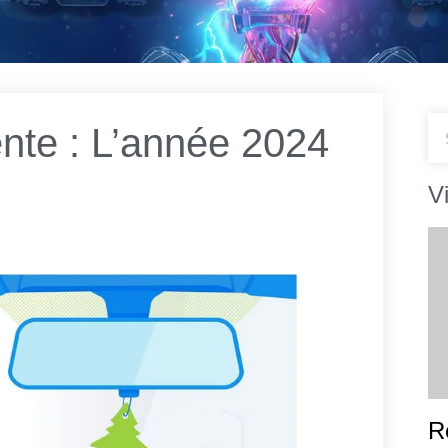
te : L’année 2024
V
R