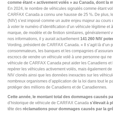
comme étant « activement volés » au Canada, dont la moi
En 2024, le nombre de véhicules signalés comme étant volé
CARFAX Canada a connu une hausse de 25 %. De plus, le c
(NIV) s’est imposé comme un autre enjeu majeur au cours 
à voler le numéro d’identification d’un véhicule légitime et 
marque, de modèle et de finition similaires, généralement vo
nos informations, il y aurait actuellement
141 260 NIV pote
Vording, président de CARFAX Canada. « Il s’agit là d’un 
consommateurs, les banques et les compagnies d’assurance
escrocs de vendre un véhicule volé à une personne qui ne s
véhicule de CARFAX Canada peut aider les Canadiens et l
repérer les véhicules activement volés, mais également de
NIV clonés ainsi que les données inexactes sur les véhi
nombreux organismes d’application de la loi dans tout le pay
protéger des millions de Canadiens et de Canadiennes.
Cette année, le montant total des dommages causés pa
d’historique de véhicule de CARFAX Canada
s’élevait à p
tête des
réclamations pour dommages causés par la grêl