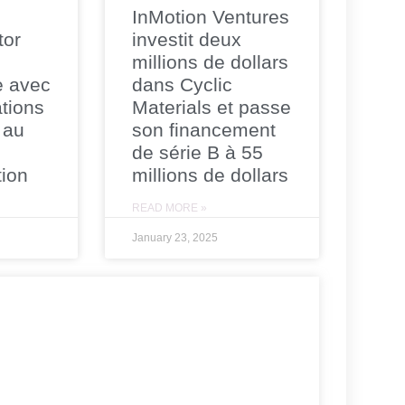
InMotion Ventures
tor
investit deux
millions de dollars
e avec
dans Cyclic
tions
Materials et passe
 au
son financement
de série B à 55
tion
millions de dollars
READ MORE »
January 23, 2025