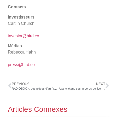
Contacts
Investisseurs
Caitlin Churchill
investor@bird.co
Médias
Rebecca Hahn
press@bird.co
PREVIOUS
NEXT
RADIOBOOK: des pièces d’art fabriquées à partir de matériaux utilisés par la Scuderia Ferrari sont présentées à l’occasion de “RENASCENCE”, ou la fusion entre ADN italien et culture traditionnelle japonaise
Avanci étend ses accords de licence de brevet avec Volkswagen
Articles Connexes