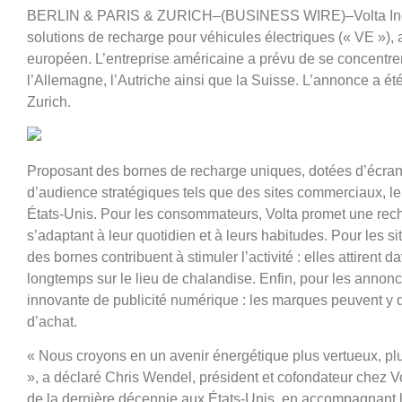
BERLIN & PARIS & ZURICH–(BUSINESS WIRE)–Volta Inc. («
solutions de recharge pour véhicules électriques (« VE »)
européen. L’entreprise américaine a prévu de se concentre
l’Allemagne, l’Autriche ainsi que la Suisse. L’annonce a ét
Zurich.
Proposant des bornes de recharge uniques, dotées d’écrans
d’audience stratégiques tels que des sites commerciaux, le 
États-Unis. Pour les consommateurs, Volta promet une rechar
s’adaptant à leur quotidien et à leurs habitudes. Pour les si
des bornes contribuent à stimuler l’activité : elles attirent 
longtemps sur le lieu de chalandise. Enfin, pour les annonc
innovante de publicité numérique : les marques peuvent y di
d’achat.
«
Nous croyons en un avenir énergétique plus vertueux, plu
», a déclaré Chris Wendel, président et cofondateur chez Vo
de la dernière décennie aux États-Unis, en accompagnan