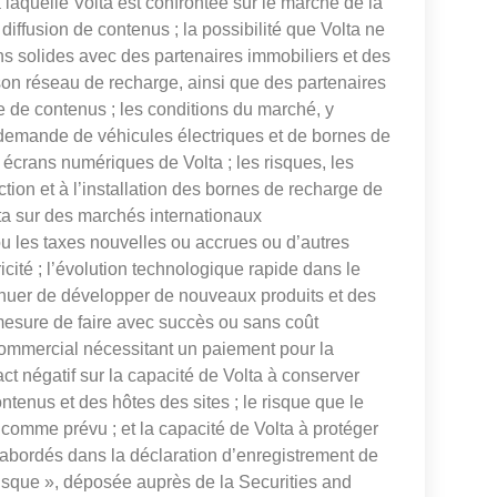
à laquelle Volta est confrontée sur le marché de la
diffusion de contenus ; la possibilité que Volta ne
ns solides avec des partenaires immobiliers et des
 son réseau de recharge, ainsi que des partenaires
e de contenus ; les conditions du marché, y
a demande de véhicules électriques et de bornes de
 écrans numériques de Volta ; les risques, les
tion et à l’installation des bornes de recharge de
lta sur des marchés internationaux
ou les taxes nouvelles ou accrues ou d’autres
ricité ; l’évolution technologique rapide dans le
tinuer de développer de nouveaux produits et des
 mesure de faire avec succès ou sans coût
 commercial nécessitant un paiement pour la
t négatif sur la capacité de Volta à conserver
ntenus et des hôtes des sites ; le risque que le
 comme prévu ; et la capacité de Volta à protéger
rs abordés dans la déclaration d’enregistrement de
 risque », déposée auprès de la Securities and