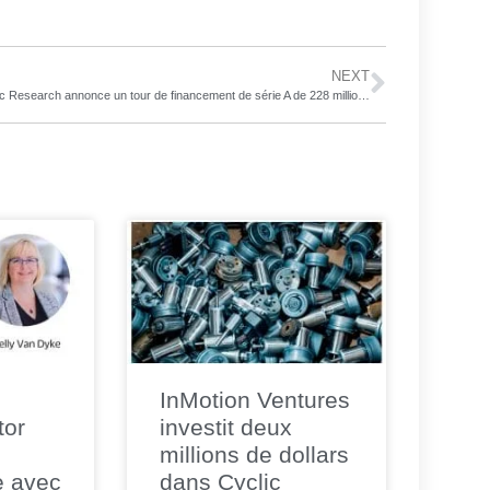
NEXT
Robotic Research annonce un tour de financement de série A de 228 millions de dollars visant à développer la technologie autonome des opérations commerciales
InMotion Ventures
tor
investit deux
millions de dollars
e avec
dans Cyclic