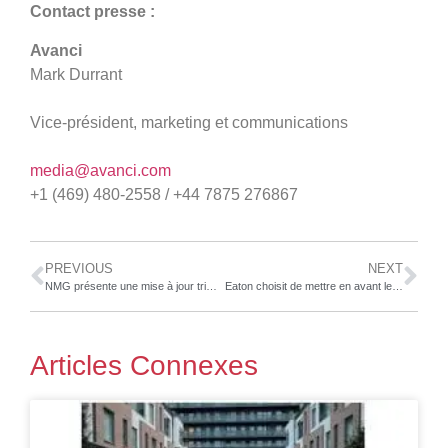
Contact presse :
A
vanci
Mark Durrant
Vice-président, marketing et communications
media@avanci.com
+1 (469) 480-2558 / +44 7875 276867
PREVIOUS
NEXT
NMG présente une mise à jour trimestrielle alors que la Société avance les phases 2 et 3 de son plan de croissance et dépose son étude de faisabilité pour les projets de la mine Matawinie et de l’usine de matériaux de batterie de Bécancour
Eaton choisit de mettre en avant les technologies de véhicules commerciaux durables au salon IAA Transportation
Articles Connexes