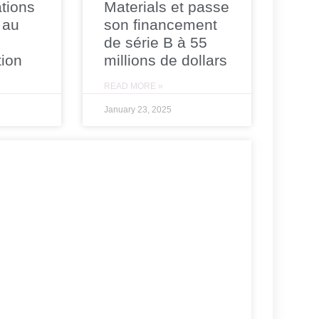
tions
Materials et passe
 au
son financement
de série B à 55
tion
millions de dollars
READ MORE »
January 23, 2025