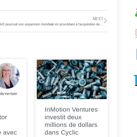
NEXT
Mi-Jack® poursuit son expansion mondiale en procédant à l’acquisition de la société allemande Yardeye GmbH
InMotion Ventures
tor
investit deux
millions de dollars
e avec
dans Cyclic