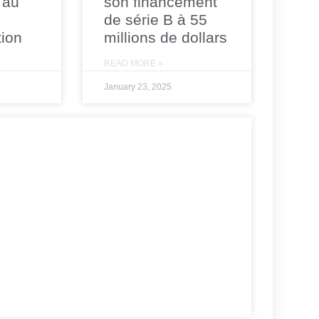
 au
son financement
de série B à 55
tion
millions de dollars
READ MORE »
January 23, 2025