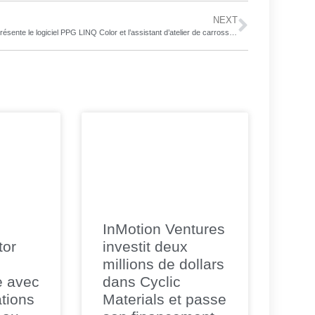
NEXT
PPG présente le logiciel PPG LINQ Color et l’assistant d’atelier de carrosserie PPG MAGICBOX pour l’industrie du refinish
InMotion Ventures
tor
investit deux
millions de dollars
e avec
dans Cyclic
tions
Materials et passe