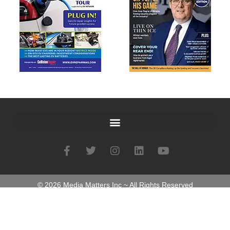
©
2026
Media Matters Inc ~ All Rights Reserved