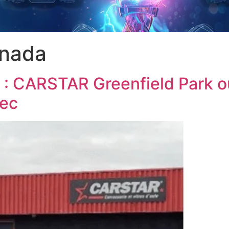
nada
 : CARSTAR Greenfield Park o
bec