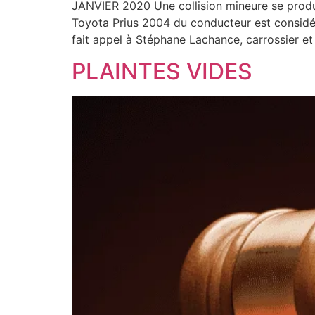
JANVIER 2020 Une collision mineure se produi
Toyota Prius 2004 du conducteur est considéré
fait appel à Stéphane Lachance, carrossier e
PLAINTES VIDES