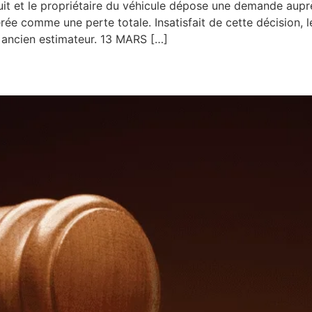
t et le propriétaire du véhicule dépose une demande auprè
e comme une perte totale. Insatisfait de cette décision, le 
t ancien estimateur. 13 MARS […]