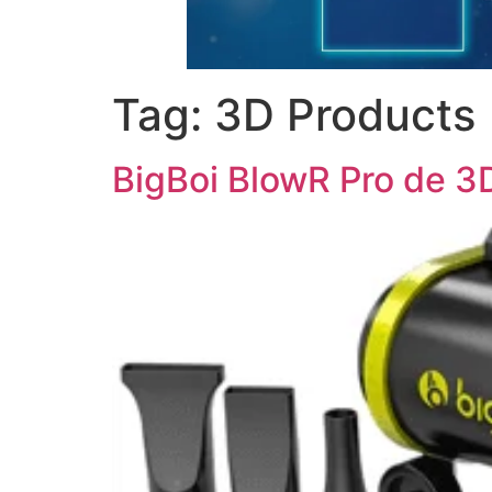
Tag:
3D Products
BigBoi BlowR Pro de 3